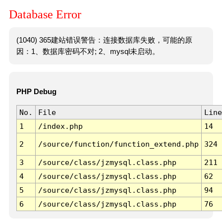
Database Error
(1040) 365建站错误警告：连接数据库失败，可能的原
因：1、数据库密码不对; 2、mysql未启动。
PHP Debug
No.
File
Line
1
/index.php
14
2
/source/function/function_extend.php
324
3
/source/class/jzmysql.class.php
211
4
/source/class/jzmysql.class.php
62
5
/source/class/jzmysql.class.php
94
6
/source/class/jzmysql.class.php
76