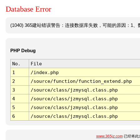
Database Error
(1040) 365建站错误警告：连接数据库失败，可能的原因：1、数
PHP Debug
No.
File
1
/index.php
2
/source/function/function_extend.php
3
/source/class/jzmysql.class.php
4
/source/class/jzmysql.class.php
5
/source/class/jzmysql.class.php
6
/source/class/jzmysql.class.php
www.365jz.com
已经将此