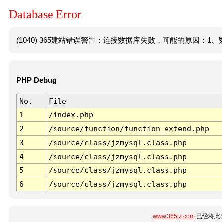
Database Error
(1040) 365建站错误警告：连接数据库失败，可能的原因：1、数
PHP Debug
No.
File
1
/index.php
2
/source/function/function_extend.php
3
/source/class/jzmysql.class.php
4
/source/class/jzmysql.class.php
5
/source/class/jzmysql.class.php
6
/source/class/jzmysql.class.php
www.365jz.com
已经将此