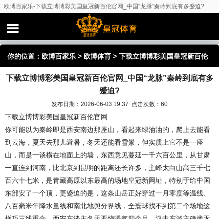
欧博百家乐-下载立博博彩美国皇冠新百伦官网_中国“龙脉”秦岭到底有多蹙迫?
你的位置：
欧博百家乐
>
欧博体育
> 下载立博博彩美国皇冠新百伦
下载立博博彩美国皇冠新百伦官网_中国“龙脉”秦岭到底有多
官网_中国“龙脉”秦岭到底有多蹙迫?
蹙迫?
发布日期：2026-06-03 19:37 点击次数：60
下载立博博彩美国皇冠新百伦官网
你可能以为秦岭即是西安南边那座山，看起来绿油油的，爬上去能看
到云海，夏天去那儿避暑，冬天还能看雪景，但实质上它不是一座
山，而是一谈横在地面上的墙，东西意见蔓延一千六百公里，从甘肃
一直连到河南，比北京到昆明的距离还长许多，主峰太白山高三千七
百六十七米，是青藏高原以东最高的场地皇冠新网址，特别于给中国
东部安了一个顶，更蹙迫的是，这条山岳正好穿过一月零度等温线、
八百毫米年降水量线和南北地舆分界线，全寰球找不到第二个场地这
样巧三线重合，西安东谈主冬天要烧暖气四个月，汉中东谈主确凿无