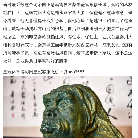
当时辰系数这个词帝国正急着需要木柴来盖宫殿修长城，秦岭的丛林
就在目下，运畴前比从南边走水路省事太多，但他偏不这样作念，当
今看来，他无意懂得什么生态学，但他心里了超越很，如果动了这座
山，就等于动摇我方山河的根基，自后汉朝和唐朝王人把关中行为中
枢肠区，靠的即是秦岭能挡住风、存住水、保住土，让八百里秦川大
概种食粮养戎行，秦东谈主当年被赶到陇西去养马，成果发现北边有
渭河冲积平原，南边有秦岭遮风挡雨，这才逐步攒下家底，这不是运
谈好，是地舆条目早就写好的脚本。
皇冠体育博彩网
皇冠客服飞机：@seo3687