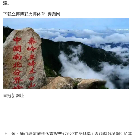
滞。
下载立博博彩火博体育_奔跑网
皇冠新网址
上一篇：
澳门银河赌场体育彩票17027开奖结果 | 说破裂就破裂? 前幕