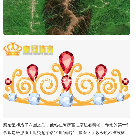
秦始皇和洽了六国之后，他站在阿房宫往南边看畴前，作念的第一件
事即是给那座山追究起个名字叫“秦岭”，接着下了敕令说不准砍树，