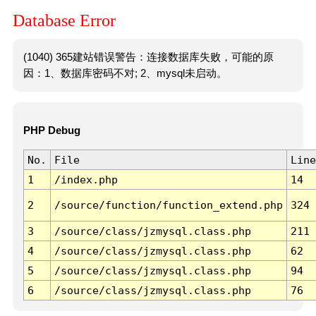
Database Error
(1040) 365建站错误警告：连接数据库失败，可能的原
因：1、数据库密码不对; 2、mysql未启动。
PHP Debug
No.
File
Line
1
/index.php
14
2
/source/function/function_extend.php
324
3
/source/class/jzmysql.class.php
211
4
/source/class/jzmysql.class.php
62
5
/source/class/jzmysql.class.php
94
6
/source/class/jzmysql.class.php
76