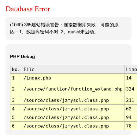
Database Error
(1040) 365建站错误警告：连接数据库失败，可能的原
因：1、数据库密码不对; 2、mysql未启动。
PHP Debug
No.
File
Line
1
/index.php
14
2
/source/function/function_extend.php
324
3
/source/class/jzmysql.class.php
211
4
/source/class/jzmysql.class.php
62
5
/source/class/jzmysql.class.php
94
6
/source/class/jzmysql.class.php
76