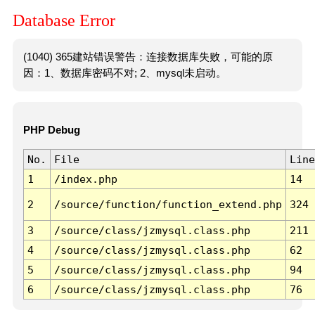
Database Error
(1040) 365建站错误警告：连接数据库失败，可能的原
因：1、数据库密码不对; 2、mysql未启动。
PHP Debug
No.
File
Line
1
/index.php
14
2
/source/function/function_extend.php
324
3
/source/class/jzmysql.class.php
211
4
/source/class/jzmysql.class.php
62
5
/source/class/jzmysql.class.php
94
6
/source/class/jzmysql.class.php
76