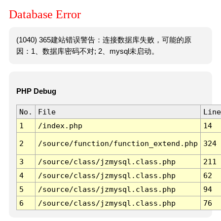
Database Error
(1040) 365建站错误警告：连接数据库失败，可能的原
因：1、数据库密码不对; 2、mysql未启动。
PHP Debug
No.
File
Line
1
/index.php
14
2
/source/function/function_extend.php
324
3
/source/class/jzmysql.class.php
211
4
/source/class/jzmysql.class.php
62
5
/source/class/jzmysql.class.php
94
6
/source/class/jzmysql.class.php
76