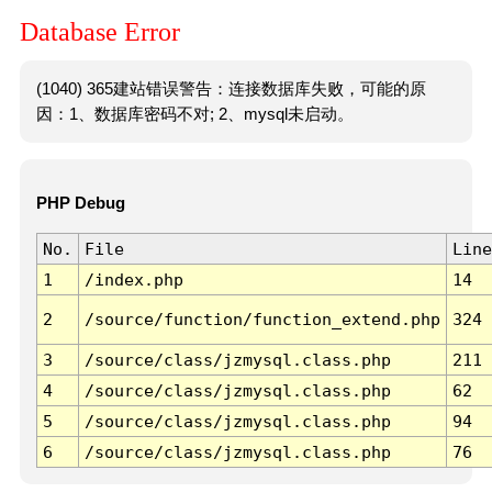
Database Error
(1040) 365建站错误警告：连接数据库失败，可能的原
因：1、数据库密码不对; 2、mysql未启动。
PHP Debug
No.
File
Line
1
/index.php
14
2
/source/function/function_extend.php
324
3
/source/class/jzmysql.class.php
211
4
/source/class/jzmysql.class.php
62
5
/source/class/jzmysql.class.php
94
6
/source/class/jzmysql.class.php
76