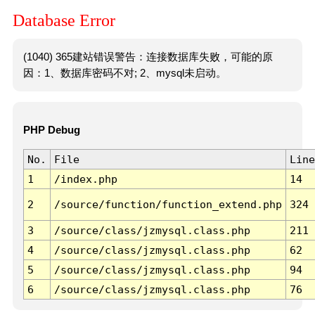
Database Error
(1040) 365建站错误警告：连接数据库失败，可能的原
因：1、数据库密码不对; 2、mysql未启动。
PHP Debug
No.
File
Line
1
/index.php
14
2
/source/function/function_extend.php
324
3
/source/class/jzmysql.class.php
211
4
/source/class/jzmysql.class.php
62
5
/source/class/jzmysql.class.php
94
6
/source/class/jzmysql.class.php
76