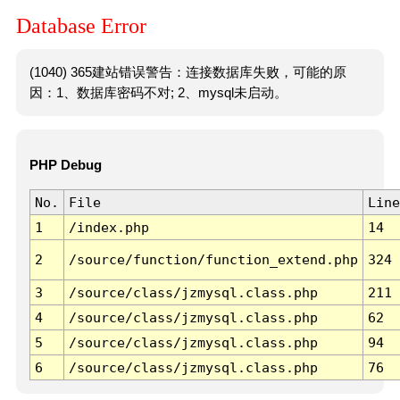
Database Error
(1040) 365建站错误警告：连接数据库失败，可能的原
因：1、数据库密码不对; 2、mysql未启动。
PHP Debug
No.
File
Line
1
/index.php
14
2
/source/function/function_extend.php
324
3
/source/class/jzmysql.class.php
211
4
/source/class/jzmysql.class.php
62
5
/source/class/jzmysql.class.php
94
6
/source/class/jzmysql.class.php
76