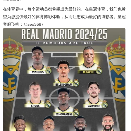
在体育界中，每个运动员都希望成为最好的。在皇冠体育，我们也希
望为您提供最好的体育博彩体验，从而让您成为最好的博彩者。皇冠
客服飞机：@seo3687