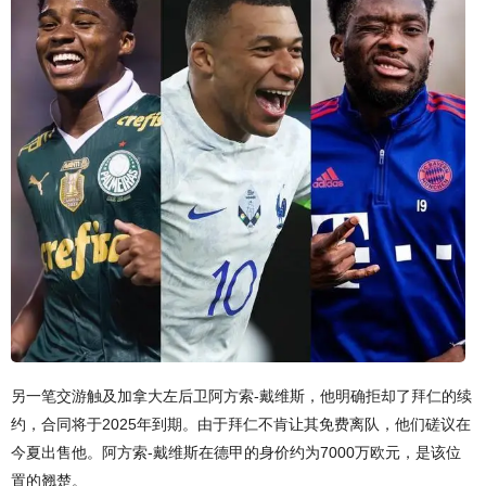
另一笔交游触及加拿大左后卫阿方索-戴维斯，他明确拒却了拜仁的续
约，合同将于2025年到期。由于拜仁不肯让其免费离队，他们磋议在
今夏出售他。阿方索-戴维斯在德甲的身价约为7000万欧元，是该位
置的翘楚。