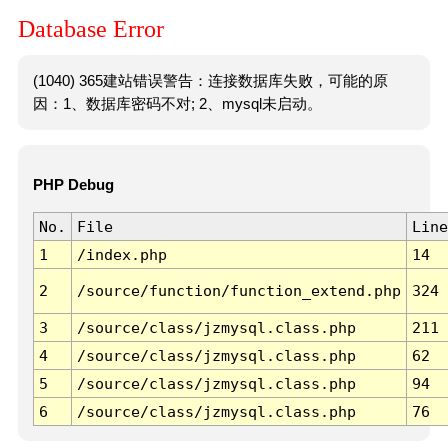
Database Error
(1040) 365建站错误警告：连接数据库失败，可能的原
因：1、数据库密码不对; 2、mysql未启动。
PHP Debug
No.
File
Line
1
/index.php
14
2
/source/function/function_extend.php
324
3
/source/class/jzmysql.class.php
211
4
/source/class/jzmysql.class.php
62
5
/source/class/jzmysql.class.php
94
6
/source/class/jzmysql.class.php
76