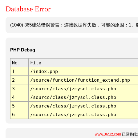
Database Error
(1040) 365建站错误警告：连接数据库失败，可能的原因：1、数
PHP Debug
No.
File
1
/index.php
2
/source/function/function_extend.php
3
/source/class/jzmysql.class.php
4
/source/class/jzmysql.class.php
5
/source/class/jzmysql.class.php
6
/source/class/jzmysql.class.php
www.365jz.com
已经将此