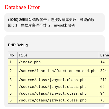
Database Error
(1040) 365建站错误警告：连接数据库失败，可能的原
因：1、数据库密码不对; 2、mysql未启动。
PHP Debug
No.
File
Line
1
/index.php
14
2
/source/function/function_extend.php
324
3
/source/class/jzmysql.class.php
211
4
/source/class/jzmysql.class.php
62
5
/source/class/jzmysql.class.php
94
6
/source/class/jzmysql.class.php
76