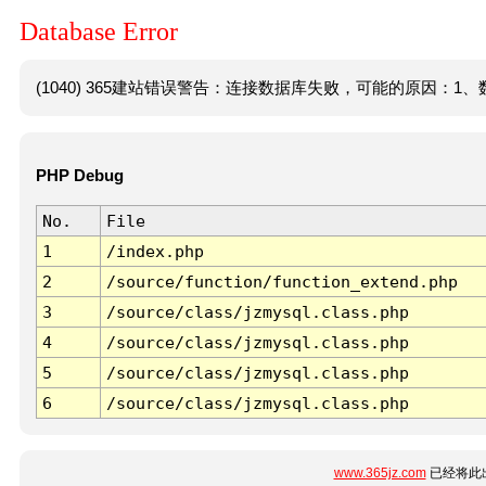
Database Error
(1040) 365建站错误警告：连接数据库失败，可能的原因：1、数
PHP Debug
No.
File
1
/index.php
2
/source/function/function_extend.php
3
/source/class/jzmysql.class.php
4
/source/class/jzmysql.class.php
5
/source/class/jzmysql.class.php
6
/source/class/jzmysql.class.php
www.365jz.com
已经将此