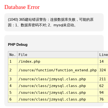
Database Error
(1040) 365建站错误警告：连接数据库失败，可能的原
因：1、数据库密码不对; 2、mysql未启动。
PHP Debug
No.
File
Line
1
/index.php
14
2
/source/function/function_extend.php
324
3
/source/class/jzmysql.class.php
211
4
/source/class/jzmysql.class.php
62
5
/source/class/jzmysql.class.php
94
6
/source/class/jzmysql.class.php
76