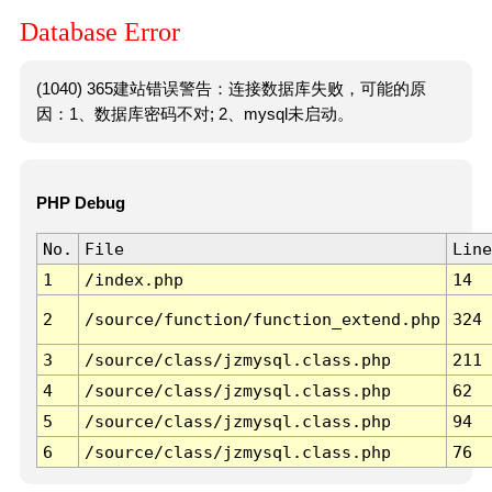
Database Error
(1040) 365建站错误警告：连接数据库失败，可能的原
因：1、数据库密码不对; 2、mysql未启动。
PHP Debug
No.
File
Line
1
/index.php
14
2
/source/function/function_extend.php
324
3
/source/class/jzmysql.class.php
211
4
/source/class/jzmysql.class.php
62
5
/source/class/jzmysql.class.php
94
6
/source/class/jzmysql.class.php
76