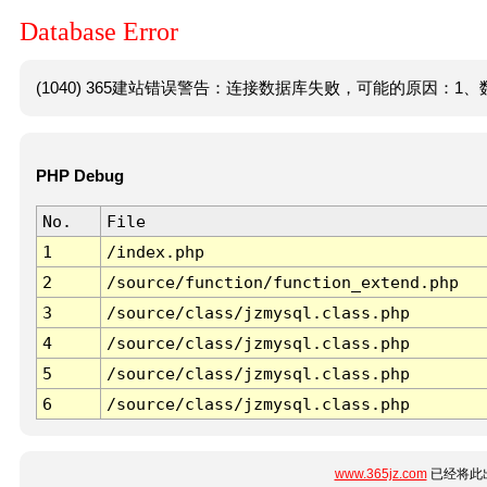
Database Error
(1040) 365建站错误警告：连接数据库失败，可能的原因：1、数
PHP Debug
No.
File
1
/index.php
2
/source/function/function_extend.php
3
/source/class/jzmysql.class.php
4
/source/class/jzmysql.class.php
5
/source/class/jzmysql.class.php
6
/source/class/jzmysql.class.php
www.365jz.com
已经将此