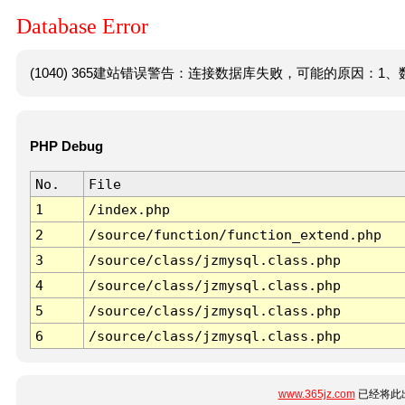
Database Error
(1040) 365建站错误警告：连接数据库失败，可能的原因：1、数
PHP Debug
No.
File
1
/index.php
2
/source/function/function_extend.php
3
/source/class/jzmysql.class.php
4
/source/class/jzmysql.class.php
5
/source/class/jzmysql.class.php
6
/source/class/jzmysql.class.php
www.365jz.com
已经将此