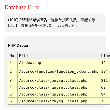
Database Error
(1040) 365建站错误警告：连接数据库失败，可能的原
因：1、数据库密码不对; 2、mysql未启动。
PHP Debug
No.
File
Line
1
/index.php
14
2
/source/function/function_extend.php
324
3
/source/class/jzmysql.class.php
211
4
/source/class/jzmysql.class.php
62
5
/source/class/jzmysql.class.php
94
6
/source/class/jzmysql.class.php
76