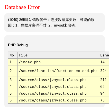
Database Error
(1040) 365建站错误警告：连接数据库失败，可能的原
因：1、数据库密码不对; 2、mysql未启动。
PHP Debug
No.
File
Line
1
/index.php
14
2
/source/function/function_extend.php
324
3
/source/class/jzmysql.class.php
211
4
/source/class/jzmysql.class.php
62
5
/source/class/jzmysql.class.php
94
6
/source/class/jzmysql.class.php
76