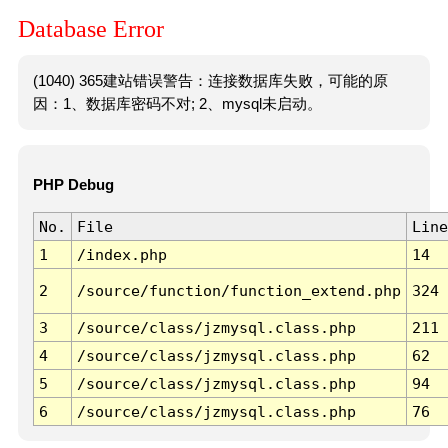
Database Error
(1040) 365建站错误警告：连接数据库失败，可能的原
因：1、数据库密码不对; 2、mysql未启动。
PHP Debug
No.
File
Line
1
/index.php
14
2
/source/function/function_extend.php
324
3
/source/class/jzmysql.class.php
211
4
/source/class/jzmysql.class.php
62
5
/source/class/jzmysql.class.php
94
6
/source/class/jzmysql.class.php
76