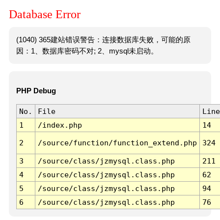
Database Error
(1040) 365建站错误警告：连接数据库失败，可能的原
因：1、数据库密码不对; 2、mysql未启动。
PHP Debug
No.
File
Line
1
/index.php
14
2
/source/function/function_extend.php
324
3
/source/class/jzmysql.class.php
211
4
/source/class/jzmysql.class.php
62
5
/source/class/jzmysql.class.php
94
6
/source/class/jzmysql.class.php
76