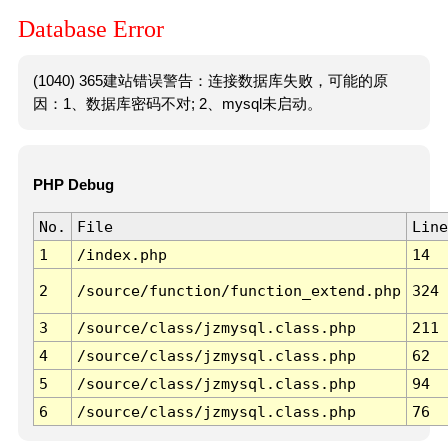
Database Error
(1040) 365建站错误警告：连接数据库失败，可能的原
因：1、数据库密码不对; 2、mysql未启动。
PHP Debug
No.
File
Line
1
/index.php
14
2
/source/function/function_extend.php
324
3
/source/class/jzmysql.class.php
211
4
/source/class/jzmysql.class.php
62
5
/source/class/jzmysql.class.php
94
6
/source/class/jzmysql.class.php
76