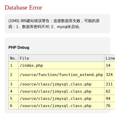
Database Error
(1040) 365建站错误警告：连接数据库失败，可能的原
因：1、数据库密码不对; 2、mysql未启动。
PHP Debug
No.
File
Line
1
/index.php
14
2
/source/function/function_extend.php
324
3
/source/class/jzmysql.class.php
211
4
/source/class/jzmysql.class.php
62
5
/source/class/jzmysql.class.php
94
6
/source/class/jzmysql.class.php
76