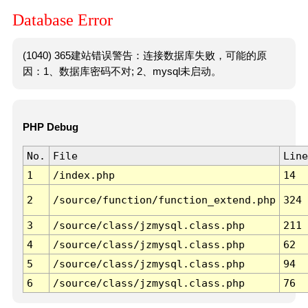
Database Error
(1040) 365建站错误警告：连接数据库失败，可能的原
因：1、数据库密码不对; 2、mysql未启动。
PHP Debug
No.
File
Line
1
/index.php
14
2
/source/function/function_extend.php
324
3
/source/class/jzmysql.class.php
211
4
/source/class/jzmysql.class.php
62
5
/source/class/jzmysql.class.php
94
6
/source/class/jzmysql.class.php
76