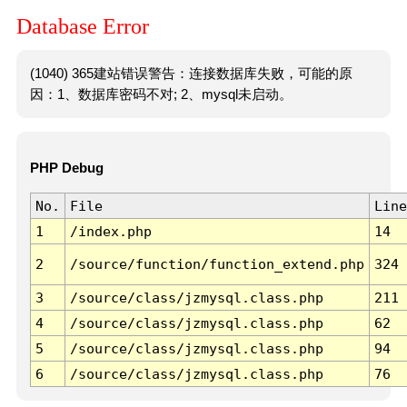
Database Error
(1040) 365建站错误警告：连接数据库失败，可能的原
因：1、数据库密码不对; 2、mysql未启动。
PHP Debug
No.
File
Line
1
/index.php
14
2
/source/function/function_extend.php
324
3
/source/class/jzmysql.class.php
211
4
/source/class/jzmysql.class.php
62
5
/source/class/jzmysql.class.php
94
6
/source/class/jzmysql.class.php
76