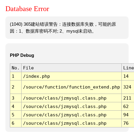
Database Error
(1040) 365建站错误警告：连接数据库失败，可能的原
因：1、数据库密码不对; 2、mysql未启动。
PHP Debug
No.
File
Line
1
/index.php
14
2
/source/function/function_extend.php
324
3
/source/class/jzmysql.class.php
211
4
/source/class/jzmysql.class.php
62
5
/source/class/jzmysql.class.php
94
6
/source/class/jzmysql.class.php
76