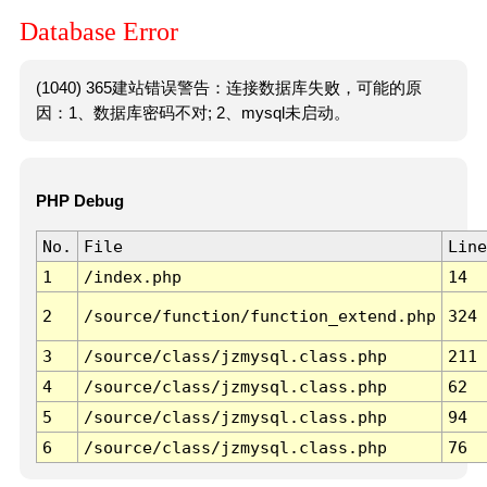
Database Error
(1040) 365建站错误警告：连接数据库失败，可能的原
因：1、数据库密码不对; 2、mysql未启动。
PHP Debug
No.
File
Line
1
/index.php
14
2
/source/function/function_extend.php
324
3
/source/class/jzmysql.class.php
211
4
/source/class/jzmysql.class.php
62
5
/source/class/jzmysql.class.php
94
6
/source/class/jzmysql.class.php
76