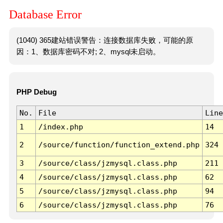
Database Error
(1040) 365建站错误警告：连接数据库失败，可能的原
因：1、数据库密码不对; 2、mysql未启动。
PHP Debug
No.
File
Line
1
/index.php
14
2
/source/function/function_extend.php
324
3
/source/class/jzmysql.class.php
211
4
/source/class/jzmysql.class.php
62
5
/source/class/jzmysql.class.php
94
6
/source/class/jzmysql.class.php
76