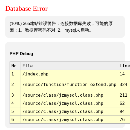
Database Error
(1040) 365建站错误警告：连接数据库失败，可能的原
因：1、数据库密码不对; 2、mysql未启动。
PHP Debug
No.
File
Line
1
/index.php
14
2
/source/function/function_extend.php
324
3
/source/class/jzmysql.class.php
211
4
/source/class/jzmysql.class.php
62
5
/source/class/jzmysql.class.php
94
6
/source/class/jzmysql.class.php
76