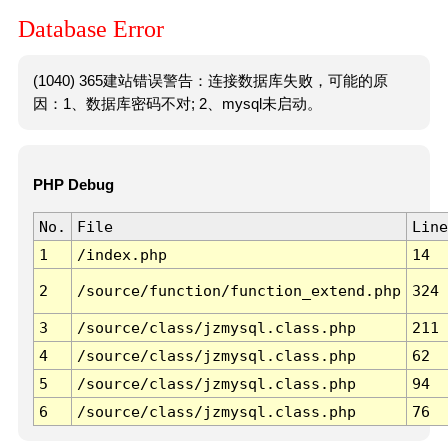
Database Error
(1040) 365建站错误警告：连接数据库失败，可能的原
因：1、数据库密码不对; 2、mysql未启动。
PHP Debug
No.
File
Line
1
/index.php
14
2
/source/function/function_extend.php
324
3
/source/class/jzmysql.class.php
211
4
/source/class/jzmysql.class.php
62
5
/source/class/jzmysql.class.php
94
6
/source/class/jzmysql.class.php
76