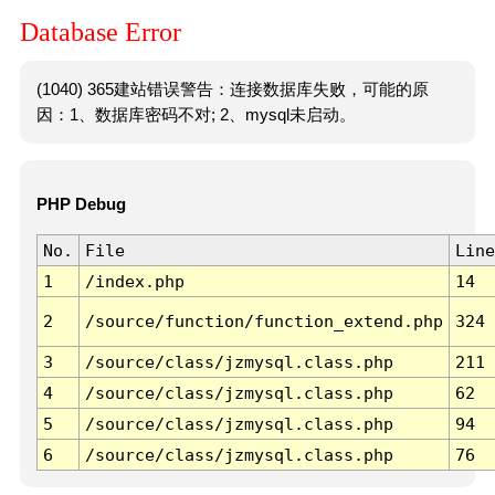
Database Error
(1040) 365建站错误警告：连接数据库失败，可能的原
因：1、数据库密码不对; 2、mysql未启动。
PHP Debug
No.
File
Line
1
/index.php
14
2
/source/function/function_extend.php
324
3
/source/class/jzmysql.class.php
211
4
/source/class/jzmysql.class.php
62
5
/source/class/jzmysql.class.php
94
6
/source/class/jzmysql.class.php
76