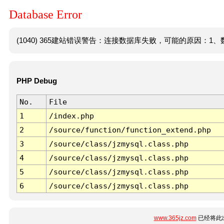
Database Error
(1040) 365建站错误警告：连接数据库失败，可能的原因：1、数
PHP Debug
No.
File
1
/index.php
2
/source/function/function_extend.php
3
/source/class/jzmysql.class.php
4
/source/class/jzmysql.class.php
5
/source/class/jzmysql.class.php
6
/source/class/jzmysql.class.php
www.365jz.com
已经将此