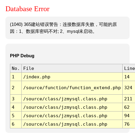
Database Error
(1040) 365建站错误警告：连接数据库失败，可能的原
因：1、数据库密码不对; 2、mysql未启动。
PHP Debug
No.
File
Line
1
/index.php
14
2
/source/function/function_extend.php
324
3
/source/class/jzmysql.class.php
211
4
/source/class/jzmysql.class.php
62
5
/source/class/jzmysql.class.php
94
6
/source/class/jzmysql.class.php
76