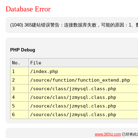
Database Error
(1040) 365建站错误警告：连接数据库失败，可能的原因：1、数
PHP Debug
No.
File
1
/index.php
2
/source/function/function_extend.php
3
/source/class/jzmysql.class.php
4
/source/class/jzmysql.class.php
5
/source/class/jzmysql.class.php
6
/source/class/jzmysql.class.php
www.365jz.com
已经将此